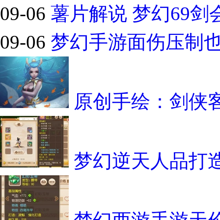
09-06
薯片解说 梦幻69剑
09-06
梦幻手游面伤压制也轻
原创手绘：剑侠
梦幻逆天人品打