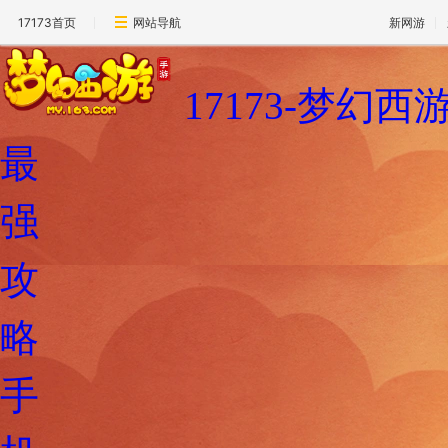
17173首页
网站导航
新网游
17173-梦幻
最
强
攻
略
手