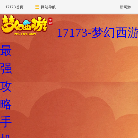
17173首页
网站导航
新网游
17173-梦幻
最
强
攻
略
手