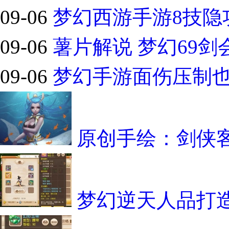
09-06
梦幻西游手游8技隐功
09-06
薯片解说 梦幻69剑
09-06
梦幻手游面伤压制也轻
原创手绘：剑侠
梦幻逆天人品打