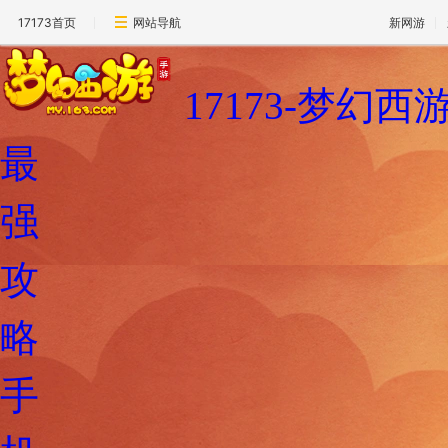
17173首页
网站导航
新网游
17173-梦幻
最
强
攻
略
手