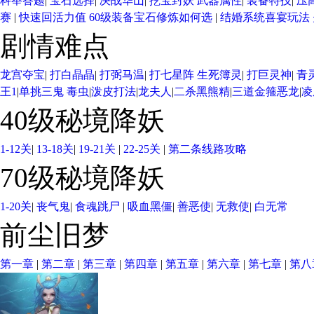
科举答题
|
宝石选择
|
决战华山
|
挖宝封妖
武器属性
|
装备特技
|
压
赛
|
快速回活力值
60级装备宝石修炼如何选
|
结婚系统
喜宴玩法
剧情难点
龙宫夺宝
|
打白晶晶
|
打弼马温
|
打七星阵
生死簿灵
|
打巨灵神
|
青
王1
|
单挑三鬼
毒虫
|
泼皮打法
|
龙夫人
|
二杀黑熊精
|
三道金箍恶龙
|
凌
40级秘境降妖
1-12关
|
13-18关
|
19-21关
|
22-25关
|
第二条线路攻略
70级秘境降妖
1-20关
|
丧气鬼
|
食魂跳尸
|
吸血黑僵
|
善恶使
|
无救使
|
白无常
前尘旧梦
第一章
|
第二章
|
第三章
|
第四章
|
第五章
|
第六章
|
第七章
|
第八