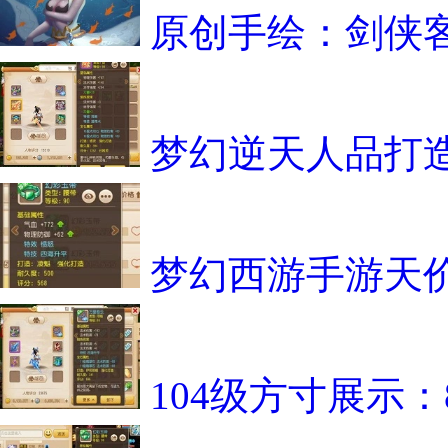
原创手绘：剑侠
梦幻逆天人品打
梦幻西游手游天
104级方寸展示