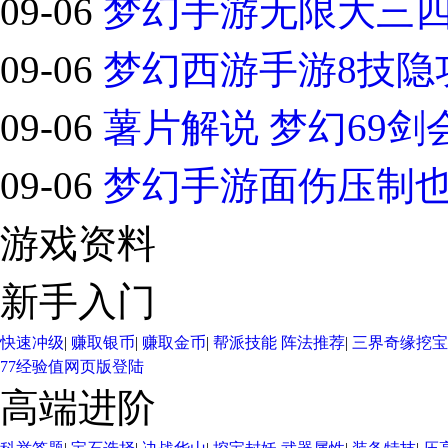
09-06
梦幻手游无限大三四
09-06
梦幻西游手游8技隐功
09-06
薯片解说 梦幻69剑
09-06
梦幻手游面伤压制也轻
游戏资料
新手入门
快速冲级
|
赚取银币
|
赚取金币
|
帮派技能
阵法推荐
|
三界奇缘
挖宝
77经验值
网页版登陆
高端进阶