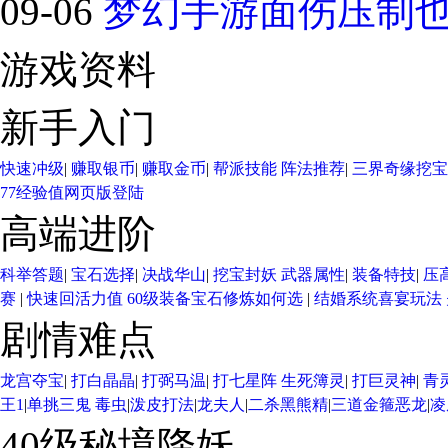
09-06
梦幻手游面伤压制也轻
游戏资料
新手入门
快速冲级
|
赚取银币
|
赚取金币
|
帮派技能
阵法推荐
|
三界奇缘
挖宝
77经验值
网页版登陆
高端进阶
科举答题
|
宝石选择
|
决战华山
|
挖宝封妖
武器属性
|
装备特技
|
压
赛
|
快速回活力值
60级装备宝石修炼如何选
|
结婚系统
喜宴玩法
剧情难点
龙宫夺宝
|
打白晶晶
|
打弼马温
|
打七星阵
生死簿灵
|
打巨灵神
|
青
王1
|
单挑三鬼
毒虫
|
泼皮打法
|
龙夫人
|
二杀黑熊精
|
三道金箍恶龙
|
凌
40级秘境降妖