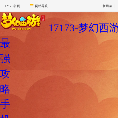
17173首页
网站导航
新网游
17173-梦幻
最
强
攻
略
手