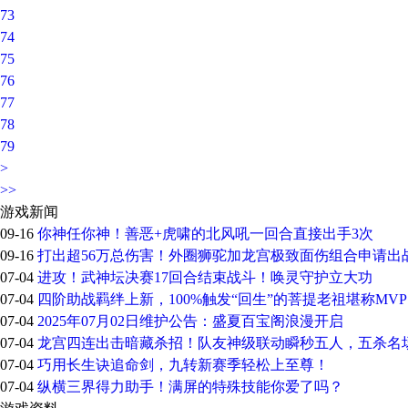
73
74
75
76
77
78
79
>
>>
游戏新闻
09-16
你神任你神！善恶+虎啸的北风吼一回合直接出手3次
09-16
打出超56万总伤害！外圈狮驼加龙宫极致面伤组合申请出
07-04
进攻！武神坛决赛17回合结束战斗！唤灵守护立大功
07-04
四阶助战羁绊上新，100%触发“回生”的菩提老祖堪称MV
07-04
2025年07月02日维护公告：盛夏百宝阁浪漫开启
07-04
龙宫四连出击暗藏杀招！队友神级联动瞬秒五人，五杀名
07-04
巧用长生诀追命剑，九转新赛季轻松上至尊！
07-04
纵横三界得力助手！满屏的特殊技能你爱了吗？