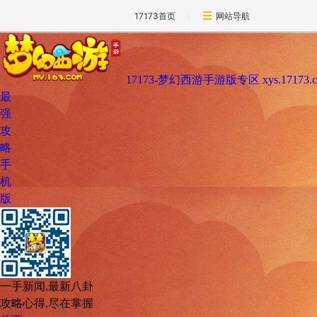
17173首页
网站导航
17173-梦幻西游手游版专区
xys.17173.
最
强
攻
略
手
机
版
一手新闻,最新八卦
攻略心得,尽在掌握