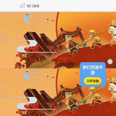
热门游戏
DNF
传奇4
剑网3旗舰版
新天龙八部
×
自由
诛仙世界
新仙侠5
梦幻西游手
游
立即体验