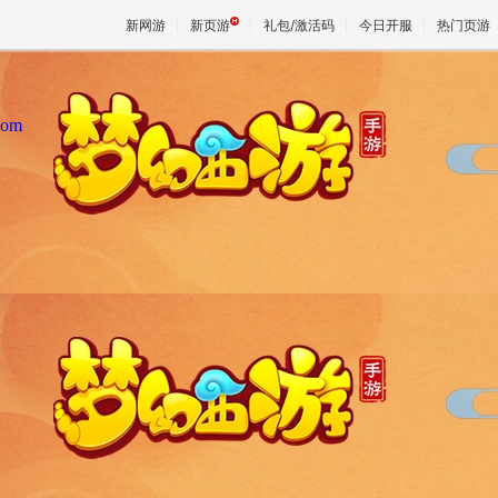
新网游
新页游
礼包/激活码
今日开服
热门页游
com
魔兽
天堂
王权与