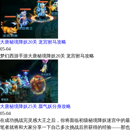
大唐秘境降妖20关 龙宫驸马攻略
05-04
梦幻西游手游大唐秘境降妖20关 龙宫驸马攻略
大唐秘境降妖25关 蜃气妖分身攻略
05-04
在成功挑战完灵感大王之后，你将面临初级秘境降妖迷宫中的最
笔者就将和大家分享一下自己多次挑战后所获得的经验——那也