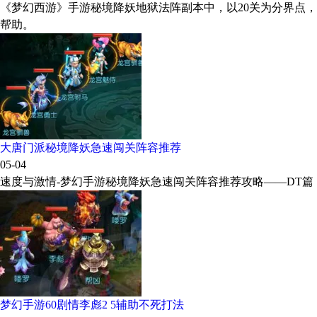
《梦幻西游》手游秘境降妖地狱法阵副本中，以20关为分界点
帮助。
大唐门派秘境降妖急速闯关阵容推荐
05-04
速度与激情-梦幻手游秘境降妖急速闯关阵容推荐攻略——DT篇
梦幻手游60剧情李彪2 5辅助不死打法