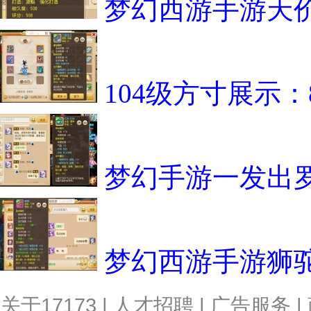
梦幻西游手游天
104级方寸展示
梦幻手游一发出罗
梦幻西游手游狮
关于17173
|
人才招聘
|
广告服务
|