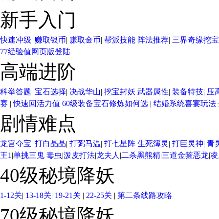
新手入门
快速冲级
|
赚取银币
|
赚取金币
|
帮派技能
阵法推荐
|
三界奇缘
挖宝
77经验值
网页版登陆
高端进阶
科举答题
|
宝石选择
|
决战华山
|
挖宝封妖
武器属性
|
装备特技
|
压
赛
|
快速回活力值
60级装备宝石修炼如何选
|
结婚系统
喜宴玩法
剧情难点
龙宫夺宝
|
打白晶晶
|
打弼马温
|
打七星阵
生死簿灵
|
打巨灵神
|
青
王1
|
单挑三鬼
毒虫
|
泼皮打法
|
龙夫人
|
二杀黑熊精
|
三道金箍恶龙
|
凌
40级秘境降妖
1-12关
|
13-18关
|
19-21关
|
22-25关
|
第二条线路攻略
70级秘境降妖