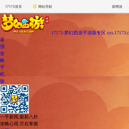
17173首页
网站导航
新网游
17173-梦幻西游手游版专区
xys.17173.
最
强
攻
略
手
机
版
一手新闻,最新八卦
攻略心得,尽在掌握