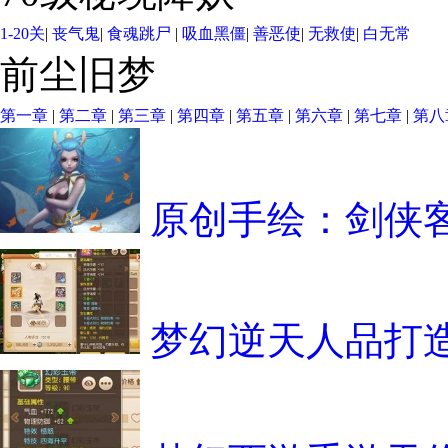
1-20关
|
丧气鬼
|
食魂跳尸
|
吸血黑僵
|
善恶使
|
无救使
|
白无常
前尘旧梦
第一章
|
第二章
|
第三章
|
第四章
|
第五章
|
第六章
|
第七章
|
第八
原创手绘：剑侠
梦幻逆天人品打