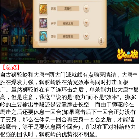
【总览】
自古狮驼岭和大唐**两大门派就颇有点瑜亮情结，大唐**
胜在爆发力强，狮驼岭胜在清宠效率高同时打击面极
广。虽然狮驼岭在有了连环击之后，单杀能力比大唐**都
高，但是注意，我这里说的是“能力”而不是“效率”。狮驼
岭的主要输出手段还是要靠鹰击长空。而由于狮驼岭在
鹰击之后还要休息一回合(如果鹰击后下一回合正好没有
了变身，那么在休息一回合再变身一回合之后，才能继
续鹰击，等于是要休息两个回合)，所以在面对补给能力
很强的团队时，狮驼岭的优势很不明显。