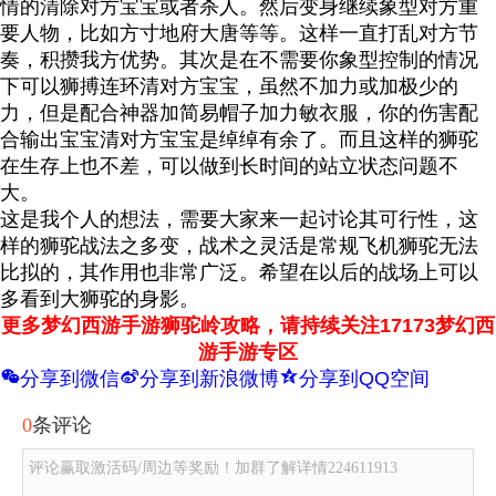
情的清除对方宝宝或者杀人。然后变身继续象型对方重
要人物，比如方寸地府大唐等等。这样一直打乱对方节
奏，积攒我方优势。其次是在不需要你象型控制的情况
下可以狮搏连环清对方宝宝，虽然不加力或加极少的
力，但是配合神器加简易帽子加力敏衣服，你的伤害配
合输出宝宝清对方宝宝是绰绰有余了。而且这样的狮驼
在生存上也不差，可以做到长时间的站立状态问题不
大。
这是我个人的想法，需要大家来一起讨论其可行性，这
样的狮驼战法之多变，战术之灵活是常规飞机狮驼无法
比拟的，其作用也非常广泛。希望在以后的战场上可以
多看到大狮驼的身影。
更多梦幻西游手游狮驼岭攻略，请持续关注17173梦幻西
游手游专区
w
t
z
分享到微信
分享到新浪微博
分享到QQ空间
0
条评论
评论赢取激活码/周边等奖励！加群了解详情224611913