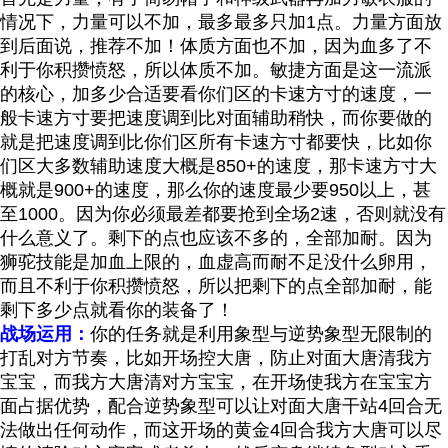
情况下，力量可以不加，最多最多只加1点。力量方面放
到后面说，推荐不加！体质方面也不加，因为血多了不
利于你积攒愤怒，所以体质不加。敏捷方面是这一流派
的核心，加多少合适要看你们区的卡速方寸的速度，一
般卡速方寸要把速度调到比对面辅助稍快，而你要做的
就是把速度调到比你们区所有卡速方寸都要快，比如你
们区大多数辅助速度大概是850+的速度，那卡速方寸大
概就是900+的速度，那么你的速度最少要950以上，甚
至1000。因为你必须最差都要抢到全场2速，否则就没有
什么意义了。剩下的点也应该不多的，全部加耐。因为
狮驼技能是加血上限的，血虚高而耐不足没什么卵用，
而且不利于你积攒愤怒，所以把剩下的点全部加耐，能
剩下多少点就看你的装备了！
战场运用：
你的任务就是利用象型与逆势象型无限制的
打乱对方节奏，比如开场控大唐，防止对面大唐清我方
宝宝，而我方大唐清对方宝宝，在开场使我方在宝宝方
面占据优势，配合逆势象型可以让对面大唐干站4回合无
法做出任何动作，而这开场的黄金4回合我方大唐可以尽